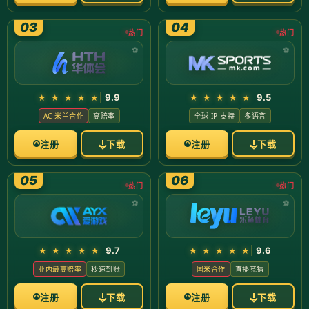
03
04
热门
热门
9.9
9.5
★ ★ ★ ★ ★
★ ★ ★ ★ ★
AC 米兰合作
高赔率
全球 IP 支持
多语言
注册
下载
注册
下载
05
06
热门
热门
9.7
9.6
★ ★ ★ ★ ★
★ ★ ★ ★ ★
业内最高赔率
秒速到账
国米合作
直播竞猜
注册
下载
注册
下载